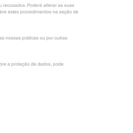
 recusados. Poderá alterar as suas
obre estes procedimentos na seção de
nas nossas práticas ou por outras
bre a proteção de dados, pode
Contacte-nos
ares 9500-
Telefone Stand