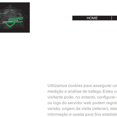
HOME
Utilizamos cookies para assegurar u
medição e análise de tráfego. Estes 
visitante pode, no entanto, configura
os logs do servidor web podem regista
versão, origem da visita (referrer), d
informação é usada para fins estatíst