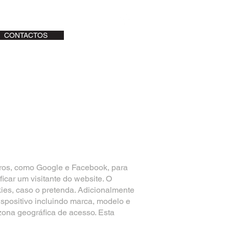
CONTACTOS
LIGUE JÁ
| TEL:
296 682 300
iros, como Google e Facebook, para
icar um visitante do website. O
kies, caso o pretenda. Adicionalmente
ispositivo incluindo marca, modelo e
e zona geográfica de acesso. Esta