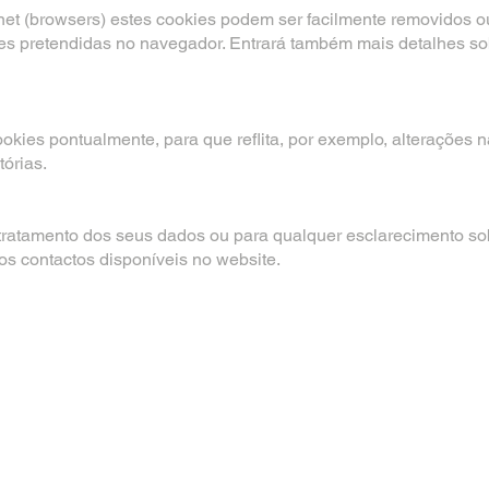
et (browsers) estes cookies podem ser facilmente removidos ou
ões pretendidas no navegador. Entrará também mais detalhes s
ookies pontualmente, para que reflita, por exemplo, alterações 
tórias.
 tratamento dos seus dados ou para qualquer esclarecimento so
os contactos disponíveis no website.
Onde estamos
Menu
Rua António Resendes Tav
QUEM SOMOS